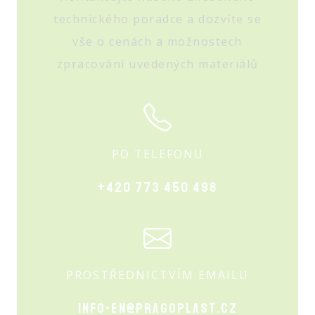
technického poradce a dozvíte se
vše o cenách a možnostech
zpracování uvedených materiálů
PO TELEFONU
+420 773 450 498
PROSTŘEDNICTVÍM EMAILU
info-en@pragoplast.cz