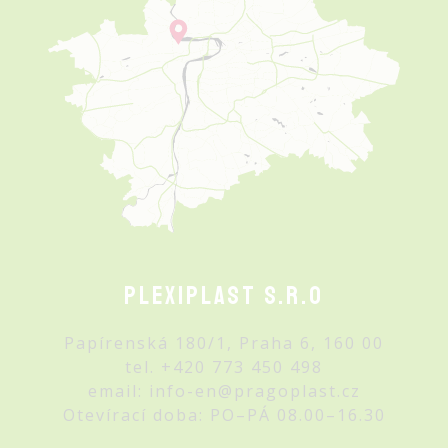
Plexiplast s.r.o
Papírenská 180/1, Praha 6, 160 00
tel.
+420 773 450 498
email:
info-en@pragoplast.cz
Otevírací doba: PO–PÁ 08.00–16.30